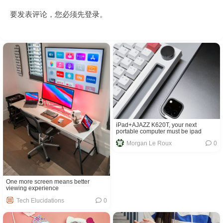
要发表评论，您必须先
登录
。
iPad+AJAZZ K620T, your next
portable computer must be ipad​​
Morgan Le Roux
0
One more screen means better
viewing experience
Tech Elucidations
0